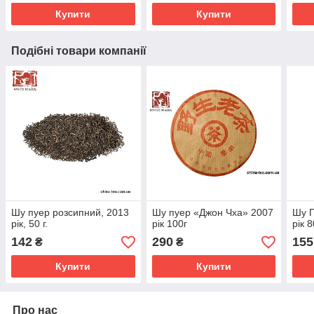
Купити
Купити
Подібні товари компанії
Шу пуер розсипний, 2013
Шу пуер «Джон Чха» 2007
Шу П
рік, 50 г.
рік 100г
рік 8
142
290
155
₴
₴
Купити
Купити
Про нас