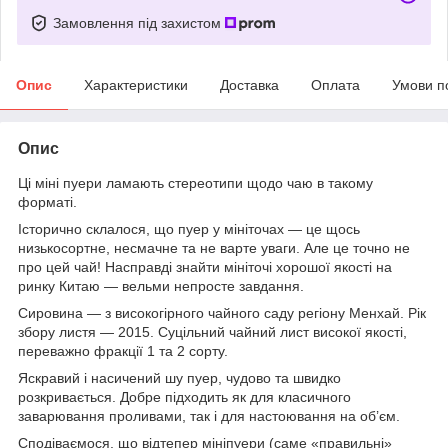
Замовлення під захистом
Опис
Характеристики
Доставка
Оплата
Умови п
Опис
Ці міні пуери ламають стереотипи щодо чаю в такому
форматі.
Історично склалося, що пуер у мініточах — це щось
низькосортне, несмачне та не варте уваги. Але це точно не
про цей чай! Насправді знайти мініточі хорошої якості на
ринку Китаю — вельми непросте завдання.
Сировина — з високогірного чайного саду регіону Менхай. Рік
збору листя — 2015. Суцільний чайний лист високої якості,
переважно фракції 1 та 2 сорту.
Яскравий і насичений шу пуер, чудово та швидко
розкривається. Добре підходить як для класичного
заварювання проливами, так і для настоювання на об’єм.
Сподіваємося, що відтепер мініпуери (саме «правильні»