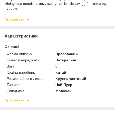
мініпуери) асоціюватимуться у вас із якісним, добротним шу
пуером.
Приховати
Характеристики
Основні
Форма випуску
Пресований
Смакові інгредієнти
Натуральні
Вага
8 г
Країна виробник
Китай
Розмір чайного листа
Крупнолистовий
Тип чаю
Чай Пуер
Склад чаю
Моночай
Приховати