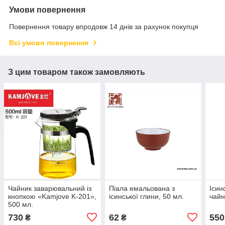
Умови повернення
Повернення товару впродовж 14 днів за рахунок покупця
Всі умови повернення
З цим товаром також замовляють
Чайник заварювальний із
Піала емальована з
Ісин
кнопкою «Kamjove K-201»,
ісинської глини, 50 мл.
чайн
500 мл.
730
62
550
₴
₴