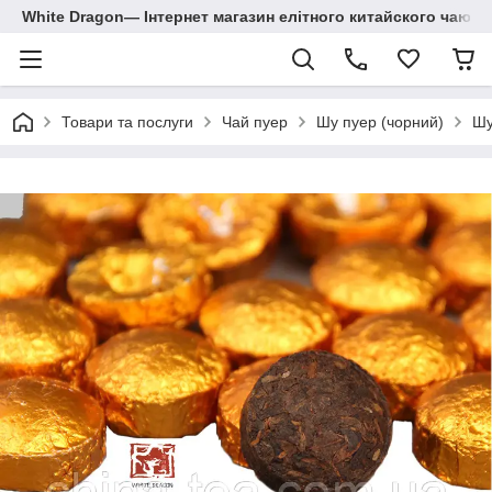
White Dragon― Інтернет магазин елітного китайского чаю.
Товари та послуги
Чай пуер
Шу пуер (чорний)
Шу