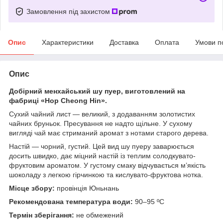
Замовлення під захистом
Опис
Характеристики
Доставка
Оплата
Умови п
Опис
Добірний менхайський шу пуер, виготовлений на
фабриці «Hop Cheong Hin».
Сухий чайний лист — великий, з додаванням золотистих
чайних бруньок. Пресування не надто щільне. У сухому
вигляді чай має стриманий аромат з нотами старого дерева.
Настій — чорний, густий. Цей вид шу пуеру заварюється
досить швидко, дає міцний настій із теплим солодкувато-
фруктовим ароматом. У густому смаку відчувається м’якість
шоколаду з легкою гірчинкою та кислувато-фруктова нотка.
Місце збору:
провінція Юньнань
Рекомендована температура води:
90–95 ºC
Термін зберігання:
не обмежений