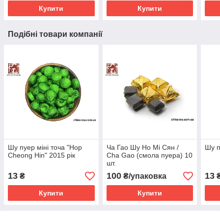
Купити
Купити
Подібні товари компанії
Шу пуер міні точа "Hop
Ча Гао Шу Но Мі Сян /
Шу п
Cheong Hin" 2015 рік
Cha Gao (смола пуера) 10
шт.
13
100
13
₴
₴/упаковка
Купити
Купити