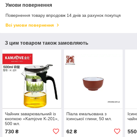
Умови повернення
Повернення товару впродовж 14 днів за рахунок покупця
Всі умови повернення
З цим товаром також замовляють
Чайник заварювальний із
Піала емальована з
Ісин
кнопкою «Kamjove K-201»,
ісинської глини, 50 мл.
чайн
500 мл.
730
62
550
₴
₴