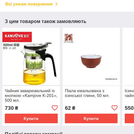
Всі умови повернення
З цим товаром також замовляють
Чайник заварювальний із
Піала емальована з
Ісин
кнопкою «Kamjove K-201»,
ісинської глини, 50 мл.
чайн
500 мл.
730
62
550
₴
₴
Купити
Купити