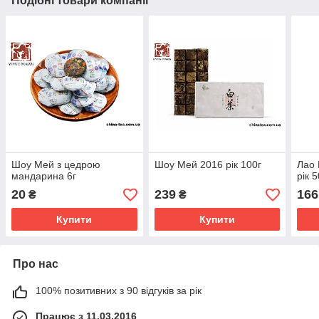
Подібні товари компанії
Шоу Мей з цедрою
Шоу Мей 2016 рік 100г
Лао 
мандарина 6г
рік 5
20
239
166
₴
₴
Купити
Купити
Про нас
100% позитивних з 90 відгуків за рік
Працює з 11.03.2016