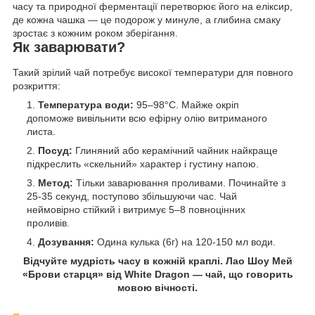
часу та природної ферментації перетворює його на еліксир,
де кожна чашка — це подорож у минуле, а глибина смаку
зростає з кожним роком зберігання.
Як заварювати?
Такий зрілий чай потребує високої температури для повного
розкриття:
Температура води:
95–98°C. Майже окріп
допоможе вивільнити всю ефірну олію витриманого
листа.
Посуд:
Глиняний або керамічний чайник найкраще
підкреслить «скельний» характер і густину напою.
Метод:
Тільки заварювання проливами. Починайте з
25-35 секунд, поступово збільшуючи час. Чай
неймовірно стійкий і витримує 5–8 повноцінних
проливів.
Дозування:
Одина кулька (6г) на 120-150 мл води.
Відчуйте мудрість часу в кожній краплі. Лао Шоу Мей
«Брови старця» від White Dragon — чай, що говорить
мовою вічності.