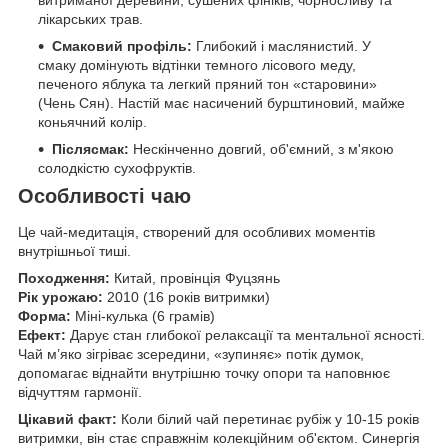
витриманої деревини, сушених фініків, чорносливу та
лікарських трав.
Смаковий профіль:
Глибокий і маслянистий. У
смаку домінують відтінки темного лісового меду,
печеного яблука та легкий пряний тон «старовини»
(Чень Сян). Настій має насичений бурштиновий, майже
коньячний колір.
Післясмак:
Нескінченно довгий, об'ємний, з м'якою
солодкістю сухофруктів.
Особливості чаю
Це чай-медитація, створений для особливих моментів
внутрішньої тиші.
Походження:
Китай, провінція Фуцзянь
Рік урожаю:
2010 (16 років витримки)
Форма:
Міні-кулька (6 грамів)
Ефект:
Дарує стан глибокої релаксації та ментальної ясності.
Чай м’яко зігріває зсередини, «зупиняє» потік думок,
допомагає віднайти внутрішню точку опори та наповнює
відчуттям гармонії.
Цікавий факт:
Коли білий чай перетинає рубіж у 10-15 років
витримки, він стає справжнім колекційним об'єктом. Синергія