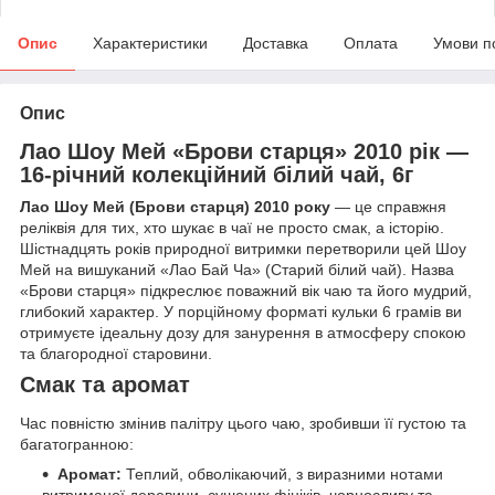
Опис
Характеристики
Доставка
Оплата
Умови п
Опис
Лао Шоу Мей «Брови старця» 2010 рік —
16-річний колекційний білий чай, 6г
Лао Шоу Мей (Брови старця) 2010 року
— це справжня
реліквія для тих, хто шукає в чаї не просто смак, а історію.
Шістнадцять років природної витримки перетворили цей Шоу
Мей на вишуканий «Лао Бай Ча» (Старий білий чай). Назва
«Брови старця» підкреслює поважний вік чаю та його мудрий,
глибокий характер. У порційному форматі кульки 6 грамів ви
отримуєте ідеальну дозу для занурення в атмосферу спокою
та благородної старовини.
Смак та аромат
Час повністю змінив палітру цього чаю, зробивши її густою та
багатогранною:
Аромат:
Теплий, обволікаючий, з виразними нотами