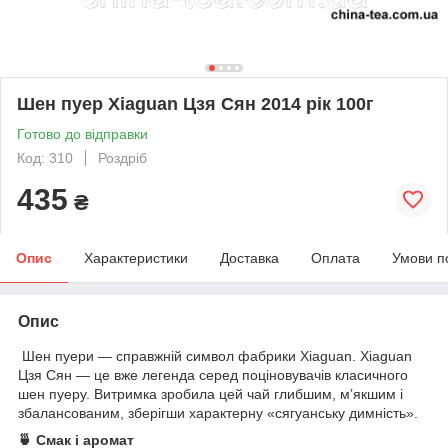
Шен пуер Xiaguan Цзя Сян 2014 рік 100г
Готово до відправки
Код: 310
Роздріб
435
₴
Опис
Характеристики
Доставка
Оплата
Умови п
Опис
Шен пуери — справжній символ фабрики Xiaguan. Xiaguan
Цзя Сян — це вже легенда серед поціновувачів класичного
шен пуеру. Витримка зробила цей чай глибшим, м’якшим і
збалансованим, зберігши характерну «сягуанську димність».
🍵 Смак і аромат