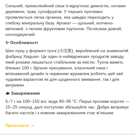
Сильний, прямолінійний смак із відчутною димністю, нотами
деревини, трав, сухофруктів. У перших проливах
проявляється легка гірчинка, яка швидко переходить у
глибоку мінеральну базу. Аромат — щільний, копчено-
квітковий, з легким фруктовим підтоном. Післясмак довгий,
охолоджуючий.
✨ Особливості
Шен пуер у форматі туочі (小沱茶), вироблений на знаменитій
фабриці Xiaguan. Це один із найвідоміших продуктів заводу,
який роками лишається стабільним за якістю. Туоча важить
близько 100 г. Щільне пресування, класичний смак і
впізнаваний дизайн із червоним журавлем роблять цей чай
чудовим варіантом як для щоденного вживання, так і для
витримки.
🫖 Заварювання
5–7 г на 100–150 мл, вода 90–95 °C. Перші проливи короткі —
15–25 секунд, далі поступово збільшуйте час. Добре витримує
багато настоїв і з кожним заварюванням стає м’якшим.
Приховати