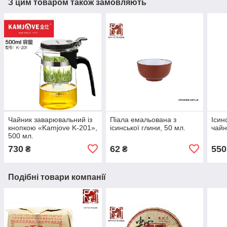
З цим товаром також замовляють
Чайник заварювальний із
Піала емальована з
Ісин
кнопкою «Kamjove K-201»,
ісинської глини, 50 мл.
чайн
500 мл.
730
62
550
₴
₴
Подібні товари компанії