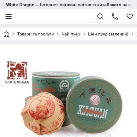
White Dragon― Інтернет магазин елітного китайского чаю.
Товари та послуги
Чай пуер
Шен пуер (зелений)