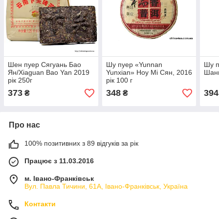
Шен пуер Сягуань Бао
Шу пуер «Yunnan
Шу п
Ян/Xiaguan Bao Yan 2019
Yunxian» Ноу Мі Сян, 2016
Шань
рік 250г
рік 100 г
373
348
394
₴
₴
Про нас
100% позитивних з 89 відгуків за рік
Працює з 11.03.2016
м. Івано-Франківськ
Вул. Павла Тичини, 61А, Івано-Франківськ, Україна
Контакти