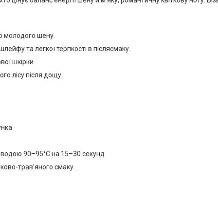
ю молодого шену.
шлейфу та легкої терпкості в післясмаку.
вої шкірки.
го лісу після дощу.
унка
 водою 90–95°C на 15–30 секунд.
ково-трав’яного смаку.