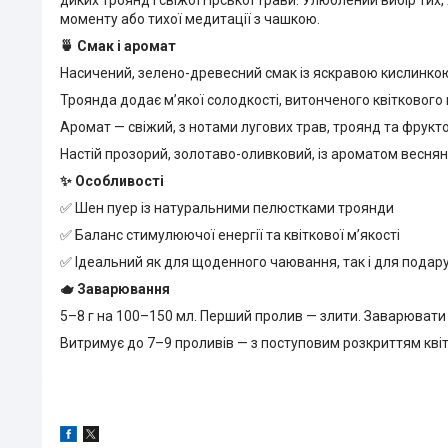
моменту або тихої медитації з чашкою.
🍵 Смак і аромат
Насичений, зелено-древесний смак із яскравою кислинко
Троянда додає м’якої солодкості, витонченого квіткового 
Аромат — свіжий, з нотами лугових трав, троянд та фрукто
Настій прозорий, золотаво-оливковий, із ароматом весняно
✨ Особливості
✅ Шен пуер із натуральними пелюстками троянди
✅ Баланс стимулюючої енергії та квіткової м’якості
✅ Ідеальний як для щоденного чаювання, так і для подар
🫖 Заварювання
5–8 г на 100–150 мл. Перший пролив — злити. Заварювати
Витримує до 7–9 проливів — з поступовим розкриттям квіт