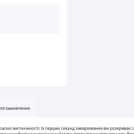
для замовлення
трасної витонченості. Із перших секунд заварювання він розкриває
 хто цінує баланс енергії шену й м’яку, романтичну квіткову ноту. В