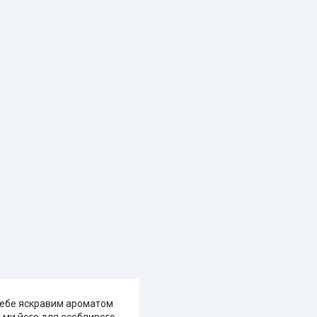
 себе яскравим ароматом
ізьми його для особливого