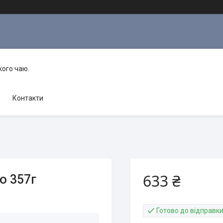
кого чаю.
Контакти
633 ₴
ю 357г
Готово до відправк