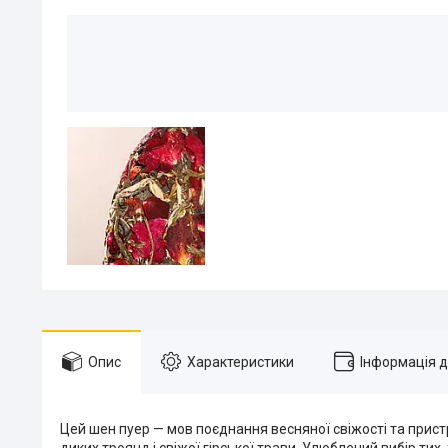
Опис
Характеристики
Інформація 
Цей шен пуер — мов поєднання весняної свіжості та прис
диких троянд і свіжої гірської трави. Улюблений вибір тих,