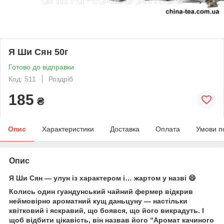
Я Ши Сян 50г
Готово до відправки
Код: 511
Роздріб
185
₴
Опис
Характеристики
Доставка
Оплата
Умови п
Опис
Я Ши Сян — улун із характером і… жартом у назві 😄
Колись один гуандунський чайний фермер відкрив
неймовірно ароматний кущ даньцуну — настільки
квітковий і яскравий, що боявся, що його викрадуть. І
щоб відбити цікавість, він назвав його “Аромат качиного