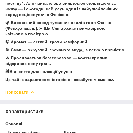
посліду”. Але чайна слава виявилася сильнішою за
назву — і сьогодні цей улун один із найулюбленіших
серед поціновувачів Феніксів.
🌿 Вирощений серед туманних схилів гори Фенікс
(Фенхуаншань), Я Ши Сян вражає неймовірною
квітковою палітрою.
🍃 Аромат — легкий, трохи камфорний
🍵 Смак — округлий, гречаного меду,, з легкою пряністю
🔥 Проливається багаторазово — кожен пролив
відкриває нову грань
🎁Відкриття для колекції улунів
Це чай із характером, історією і незабутнім смаком.
Приховати
Характеристики
Основні
Країна виробник
Китай