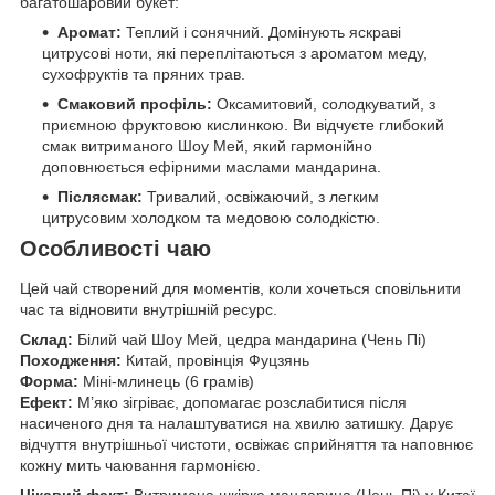
багатошаровий букет:
Аромат:
Теплий і сонячний. Домінують яскраві
цитрусові ноти, які переплітаються з ароматом меду,
сухофруктів та пряних трав.
Смаковий профіль:
Оксамитовий, солодкуватий, з
приємною фруктовою кислинкою. Ви відчуєте глибокий
смак витриманого Шоу Мей, який гармонійно
доповнюється ефірними маслами мандарина.
Післясмак:
Тривалий, освіжаючий, з легким
цитрусовим холодком та медовою солодкістю.
Особливості чаю
Цей чай створений для моментів, коли хочеться сповільнити
час та відновити внутрішній ресурс.
Склад:
Білий чай Шоу Мей, цедра мандарина (Чень Пі)
Походження:
Китай, провінція Фуцзянь
Форма:
Міні-млинець (6 грамів)
Ефект:
М’яко зігріває, допомагає розслабитися після
насиченого дня та налаштуватися на хвилю затишку. Дарує
відчуття внутрішньої чистоти, освіжає сприйняття та наповнює
кожну мить чаювання гармонією.