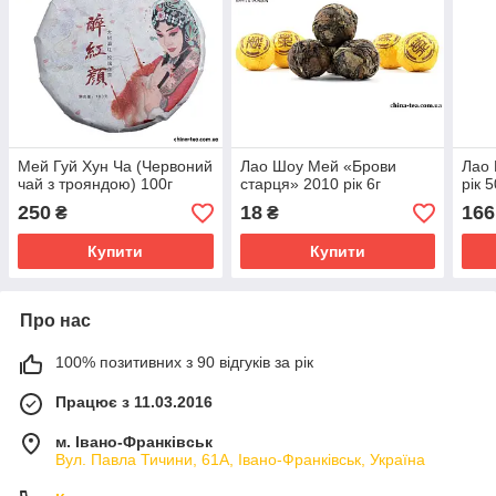
Мей Гуй Хун Ча (Червоний
Лао Шоу Мей «Брови
Лао 
чай з трояндою) 100г
старця» 2010 рік 6г
рік 5
250
18
166
₴
₴
Купити
Купити
Про нас
100% позитивних з 90 відгуків за рік
Працює з 11.03.2016
м. Івано-Франківськ
Вул. Павла Тичини, 61А, Івано-Франківськ, Україна