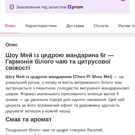
Замовлення під захистом
Опис
Характеристики
Доставка
Оплата
Умови п
Опис
Шоу Мей із цедрою мандарина 6г —
Гармонія білого чаю та цитрусової
свіжості
Шоу Мей із цедрою мандарина (Chen Pi Shou Mei)
— це
унікальний купаж, у якому м'якість витриманого білого чаю
зустрічається з пікантною солодкістю висушеної мандаринової
шкірки. Формат маленького пресованого млинця вагою 6
грамів — це ідеальна порція для одного чаювання. Цей чай
цінують за його зігріваючий ефект та дивовижну здатність
дарувати затишок у кожній чашці.
Смак та аромат
Поєднання білого чаю та цедри створює багатий,