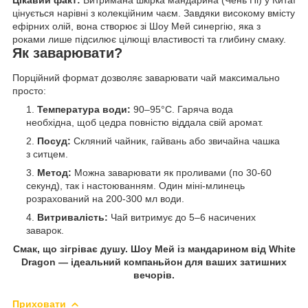
Цікавий факт:
Витримана шкірка мандарина (Чень Пі) у Китаї
цінується нарівні з колекційним чаєм. Завдяки високому вмісту
ефірних олій, вона створює зі Шоу Мей синергію, яка з
роками лише підсилює цілющі властивості та глибину смаку.
Як заварювати?
Порційний формат дозволяє заварювати чай максимально
просто:
Температура води:
90–95°C. Гаряча вода
необхідна, щоб цедра повністю віддала свій аромат.
Посуд:
Скляний чайник, гайвань або звичайна чашка
з ситцем.
Метод:
Можна заварювати як проливами (по 30-60
секунд), так і настоюванням. Один міні-млинець
розрахований на 200-300 мл води.
Витривалість:
Чай витримує до 5–6 насичених
заварок.
Смак, що зігріває душу. Шоу Мей із мандарином від White
Dragon — ідеальний компаньйон для ваших затишних
вечорів.
Приховати