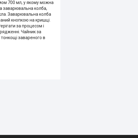
мом 700 мл, у якому можна
та заварювальна колба,
скла. Заварювальна колба
ваний кнопкою на кришці.
ерігати за процесом і
дрядженні. Чайник за
 тонкощі завареного в