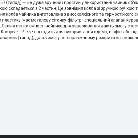
7 (типод) — це дуже зручний і простий у використанні чайник об'є
кою складається з 2 частин. Це зовнішня колба зі зручною ручкою 
шня колба чайника виготовлена з високоякісного та термостійкого 
о пластику, має металеву сіточку-фільтр і спеціальний клапан керо
 Скляні стінки ємності чайника для заварювання дають змогу спост
 Kamjove TP-757 підходить для використання вдома, в офісі або ві
аварник (типод), дасть змогу по-справжньому розкрити всі смакові