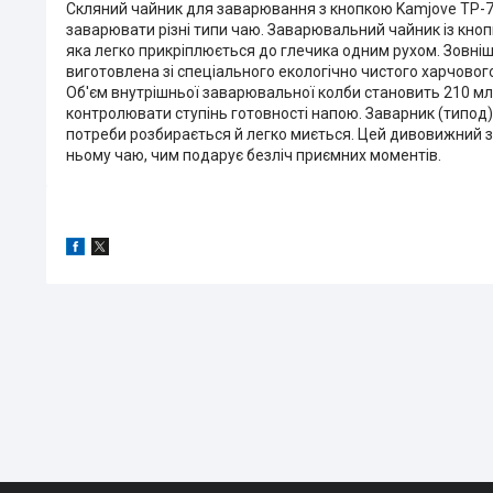
Скляний чайник для заварювання з кнопкою Kamjove TP-75
заварювати різні типи чаю. Заварювальний чайник із кноп
яка легко прикріплюється до глечика одним рухом. Зовні
виготовлена зі спеціального екологічно чистого харчовог
Об'єм внутрішньої заварювальної колби становить 210 мл.
контролювати ступінь готовності напою. Заварник (типод)
потреби розбирається й легко миється. Цей дивовижний з
ньому чаю, чим подарує безліч приємних моментів.